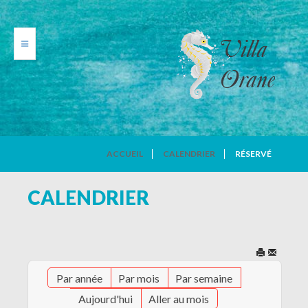
VILLA ORANE
ACCUEIL
CALENDRIER
RÉSERVÉ
PHOTOS
CALENDRIER
TARIFS
CALENDRIER
Par année
Par mois
Par semaine
AVIS DE VACANCIERS
Aujourd'hui
Aller au mois