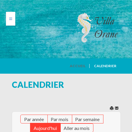
VILLA ORANE
ACCUEIL
CALENDRIER
PHOTOS
CALENDRIER
TARIFS
CALENDRIER
Par année
Par mois
Par semaine
AVIS DE VACANCIERS
Aujourd'hui
Aller au mois