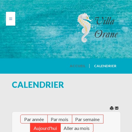
VILLA ORANE
ACCUEIL
CALENDRIER
PHOTOS
CALENDRIER
TARIFS
CALENDRIER
Par année
Par mois
Par semaine
AVIS DE VACANCIERS
Aujourd'hui
Aller au mois