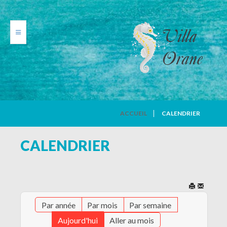
VILLA ORANE
ACCUEIL
CALENDRIER
PHOTOS
CALENDRIER
TARIFS
CALENDRIER
Par année
Par mois
Par semaine
AVIS DE VACANCIERS
Aujourd'hui
Aller au mois