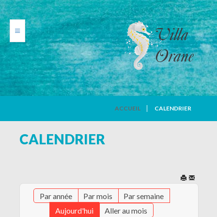
VILLA ORANE
ACCUEIL
CALENDRIER
PHOTOS
CALENDRIER
TARIFS
CALENDRIER
Par année
Par mois
Par semaine
AVIS DE VACANCIERS
Aujourd'hui
Aller au mois