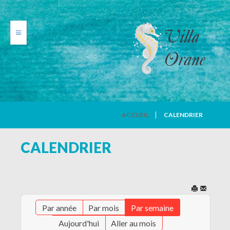
VILLA ORANE
ACCUEIL
CALENDRIER
PHOTOS
CALENDRIER
TARIFS
CALENDRIER
Par année
Par mois
Par semaine
AVIS DE VACANCIERS
Aujourd'hui
Aller au mois