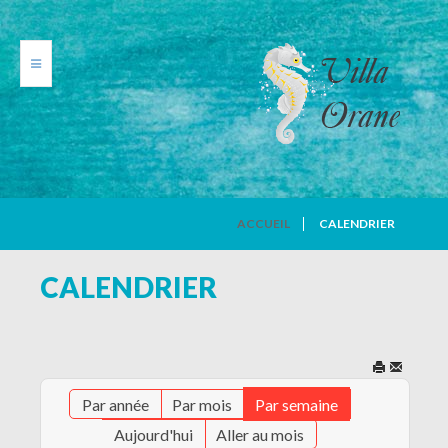
VILLA ORANE
ACCUEIL
CALENDRIER
PHOTOS
CALENDRIER
TARIFS
CALENDRIER
Par année
Par mois
Par semaine
AVIS DE VACANCIERS
Aujourd'hui
Aller au mois