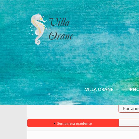
CALENDRIER
VILLA ORANE
PH
Par ann
Semaine précédente