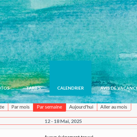
OTOS
TARIFS
CALENDRIER
AVIS DE VACANC
ée
Par mois
Par semaine
Aujourd'hui
Aller au mois
12 - 18 Mai, 2025
Aucun évènement trouvé